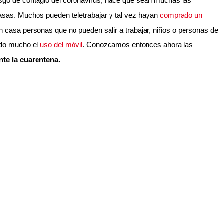
esgo de contagio del coronavirus, hace que sean muchas las
asas. Muchos pueden teletrabajar y tal vez hayan
comprado un
 casa personas que no pueden salir a trabajar, niños o personas de
ndo mucho el
uso del móvil
. Conozcamos entonces ahora las
nte la cuarentena.